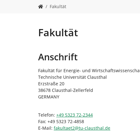
n
S
Fakultät
i
e
s
i
Fakultät
n
d
h
Anschrift
i
e
r
Fakultät für Energie- und Wirtschaftswissenscha
:
Technische Universität Clausthal
Erzstraße 20
38678 Clausthal-Zellerfeld
GERMANY
Telefon:
+49 5323 72-2344
Fax: +49 5323 72-4858
E-Mail:
fakultaet2
@
tu-clausthal
.
de