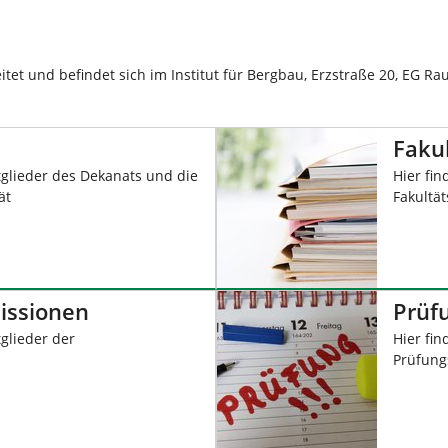
itet und befindet sich im Institut für Bergbau, Erzstraße 20, EG R
Fakul
itglieder des Dekanats und die
Hier fin
ät
Fakultä
issionen
Prüf
tglieder der
Hier fin
Prüfung