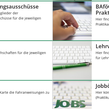
ngsausschüsse
BAfö
Prak
tglieder der
hüsse für die jeweiligen
Hier fin
Praktik
Lehr
chschaften für die jeweiligen
Hier fin
für Leh
Jobb
r Karte die Fahranweisungen zu
Hier kön
(Praktik