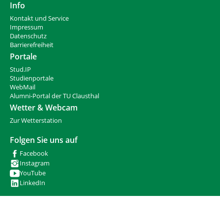
n
i
Info
n
Kontakt und Service
d
Impressum
h
Datenschutz
i
Barrierefreiheit
e
Portale
r
Stud.IP
:
Studienportale
WebMail
Alumni-Portal der TU Clausthal
Wetter & Webcam
Zur Wetterstation
Folgen Sie uns auf
Facebook
Instagram
YouTube
LinkedIn