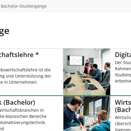
Bachelor-Studiengänge
ge
chaftslehre *
Digi
Der Stu
Rahmen 
bswirtschaftslehre ist die
Studieng
ung und Unterstützung der
Arbeits
se in Unternehmen.
k (Bachelor)
Wirt
(Bach
Wirtschaftsbranchen in
ie klassischen Bereiche
Wirtsch
tomatisierungstechnik,
Übersch
nd
Ingenie