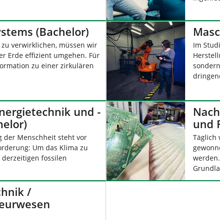
stems (Bachelor)
Masc
zu verwirklichen, müssen wir
Im Stud
r Erde effizient umgehen. Für
Herstell
formation zu einer zirkulären
sondern
dringen
nergietechnik und -
Nach
elor)
und R
 der Menschheit steht vor
Täglich
orderung: Um das Klima zu
gewonne
 derzeitigen fossilen
werden.
Grundla
hnik /
ieurwesen