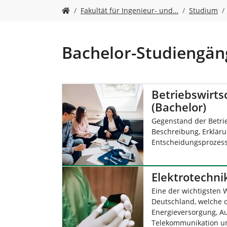
n
S
Fakultät für Ingenieur- und…
Studium
i
e
s
i
Bachelor-Studiengän
n
d
h
i
Betriebswirts
e
(Bachelor)
r
:
Gegenstand der Betrie
Beschreibung, Erklär
Entscheidungsprozes
Elektrotechni
Eine der wichtigsten 
Deutschland, welche d
Energieversorgung, Au
Telekommunikation u