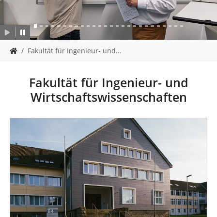
n
S
Fakultät für Ingenieur- und…
i
e
s
Fakultät für Ingenieur- und
i
Wirtschaftswissenschaften
n
d
h
i
e
r
: