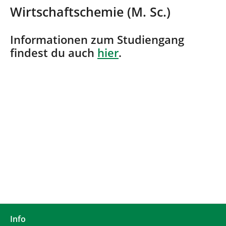
n
i
Wirtschaftschemie (M. Sc.)
n
d
h
Informationen zum Studiengang
i
findest du auch
hier
.
e
r
:
Info