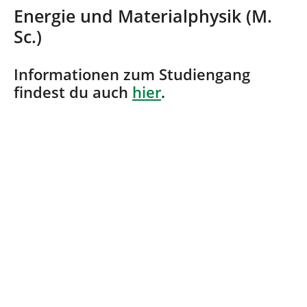
n
i
Energie und Materialphysik (M.
n
Sc.)
d
h
i
Informationen zum Studiengang
e
findest du auch
hier
.
r
: